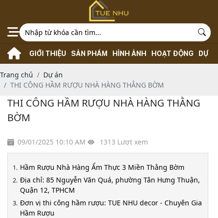
GIỚI THIỆU
SẢN PHẨM
HÌNH ẢNH
HOẠT ĐỘNG
DỰ Á
Trang chủ
Dự án
THI CÔNG HẦM RƯỢU NHÀ HÀNG THẰNG BỜM
THI CÔNG HẦM RƯỢU NHÀ HÀNG THẰNG
BỜM
09/01/2025 10:10 AM
1313 Lượt xem
Hầm Rượu Nhà Hàng Ẩm Thực 3 Miền Thằng Bờm
Địa chỉ: 85 Nguyễn Văn Quá, phường Tân Hưng Thuận,
Quận 12, TPHCM
Đơn vị thi công hầm rượu: TUE NHU decor - Chuyên Gia
Hầm Rượu