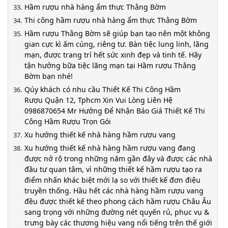
Hầm rượu nhà hàng ẩm thực Thằng Bờm
Thi công hầm rượu nhà hàng ẩm thực Thằng Bờm
Hầm rượu Thằng Bờm sẽ giúp bạn tạo nên một không
gian cực kì ấm cúng, riêng tư. Bàn tiệc lung linh, lãng
mạn, được trang trí hết sức xinh đẹp và tinh tế. Hãy
tận hưởng bữa tiệc lãng mạn tại Hầm rượu Thằng
Bờm bạn nhé!
Qúy khách có nhu cầu Thiết Kế Thi Công Hầm
Rượu Quận 12, Tphcm Xin Vui Lòng Liên Hệ
0986870654 Mr Hưởng Để Nhận Báo Giá Thiết Kế Thi
Công Hầm Rượu Trọn Gói
Xu hướng thiết kế nhà hàng hầm rượu vang
Xu hướng thiết kế nhà hàng hầm rượu vang đang
được nở rộ trong những năm gần đây và được các nhà
đầu tư quan tâm, vì những thiết kế hầm rượu tạo ra
điểm nhấn khác biệt mới lạ so với thiết kế đơn điệu
truyền thống. Hầu hết các nhà hàng hầm rượu vang
đều được thiết kế theo phong cách hầm rượu Châu Âu
sang trọng với những đường nét quyến rủ, phục vụ &
trưng bày các thương hiệu vang nổi tiếng trên thế giới