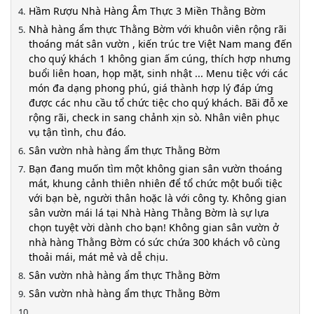
Hầm Rượu Nhà Hàng Âm Thực 3 Miền Thằng Bờm
Nhà hàng ẩm thực Thằng Bờm với khuôn viên rộng rãi
thoáng mát sân vườn , kiến trúc tre Việt Nam mang đến
cho quý khách 1 không gian ấm cúng, thích hợp nhưng
buổi liên hoan, họp mặt, sinh nhật ... Menu tiệc với các
món đa dạng phong phú, giá thành hợp lý đáp ứng
được các nhu cầu tổ chức tiệc cho quý khách. Bãi đỗ xe
rộng rãi, check in sang chảnh xịn sò. Nhân viên phục
vụ tận tình, chu đáo.
Sân vườn nhà hàng ẩm thực Thằng Bờm
Bạn đang muốn tìm một không gian sân vườn thoáng
mát, khung cảnh thiên nhiên để tổ chức một buổi tiệc
với bạn bè, người thân hoặc là với công ty. Không gian
sân vườn mái lá tại Nhà Hàng Thằng Bờm là sự lựa
chọn tuyệt vời dành cho bạn! Không gian sân vườn ở
nhà hàng Thằng Bờm có sức chứa 300 khách vô cùng
thoải mái, mát mẻ và dễ chịu.
Sân vườn nhà hàng ẩm thực Thằng Bờm
Sân vườn nhà hàng ẩm thực Thằng Bờm