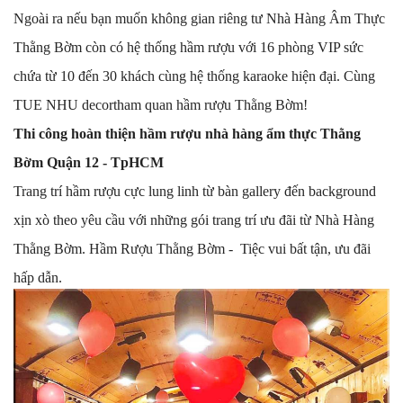
Ngoài ra nếu bạn muốn không gian riêng tư Nhà Hàng Âm Thực
Thằng Bờm còn có hệ thống hầm rượu với 16 phòng VIP sức
chứa từ 10 đến 30 khách cùng hệ thống karaoke hiện đại. Cùng
TUE NHU decortham quan hầm rượu Thằng Bờm!
Thi công hoàn thiện hầm rượu nhà hàng ẩm thực Thằng
Bờm Quận 12 - TpHCM
Trang trí hầm rượu cực lung linh từ bàn gallery đến background
xịn xò theo yêu cầu với những gói trang trí ưu đãi từ Nhà Hàng
Thằng Bờm. Hầm Rượu Thằng Bờm - Tiệc vui bất tận, ưu đãi
hấp dẫn.