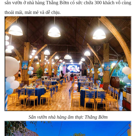
sân vườn ở nhà hàng Thằng Bờm có sức chứa 300 khách vô cùng
thoải mái, mát mẻ và dễ chịu.
Sân vườn nhà hàng ẩm thực Thằng Bờm