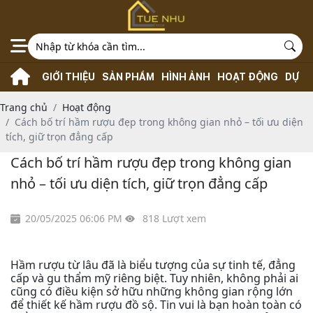
GIỚI THIỆU
SẢN PHẨM
HÌNH ẢNH
HOẠT ĐỘNG
DỰ Á
Trang chủ
Hoạt động
Cách bố trí hầm rượu đẹp trong không gian nhỏ – tối ưu diện
tích, giữ trọn đẳng cấp
Cách bố trí hầm rượu đẹp trong không gian
nhỏ – tối ưu diện tích, giữ trọn đẳng cấp
20/05/2025 06:06 PM
818 Lượt xem
Hầm rượu từ lâu đã là biểu tượng của sự tinh tế, đẳng
cấp và gu thẩm mỹ riêng biệt. Tuy nhiên, không phải ai
cũng có điều kiện sở hữu những không gian rộng lớn
để thiết kế hầm rượu đồ sộ. Tin vui là bạn hoàn toàn có