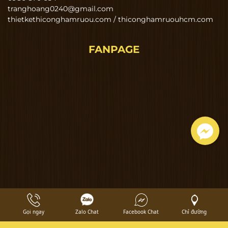
tranghoang0240@gmail.com
thietkethiconghamruou.com / thiconghamruouhcm.com
FANPAGE
Gọi ngay
Zalo Chat
Facebook Chat
Chỉ đường