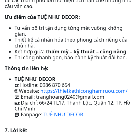
tại các thành phố lớn nơi diện tích hạn chế nhưng nhu
cầu vẫn cao.
Ưu điểm của TUỆ NHƯ DECOR:
Tư vấn bố trí tận dụng từng mét vuông không
gian.
Thiết kế cá nhân hóa theo phong cách riêng của
chủ nhà.
Kết hợp giữa
thẩm mỹ – kỹ thuật – công năng
.
Thi công nhanh gọn, bảo hành kỹ thuật dài hạn.
Thông tin liên hệ:
TUỆ NHƯ DECOR
Hotline: 0986 870 654
☎️
Website:
https://thietkethiconghamruou.com/
🌐
Email: tranghoang0240@gmail.com
📧
Địa chỉ: 66/24 TL17, Thạnh Lộc, Quận 12, TP. Hồ
🏡
Chí Minh
Fanpage:
TUỆ NHƯ DECOR
📘
7. Lời kết