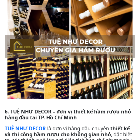
6. TUỆ NHƯ DECOR – đơn vị thiết kế hầm rượu nhỏ
hàng đầu tại TP. Hồ Chí Minh
TUỆ NHƯ DECOR
là đơn vị hàng đầu chuyên
thiết kế
và thi công hầm rượu cho không gian nhỏ
, đặc biệt