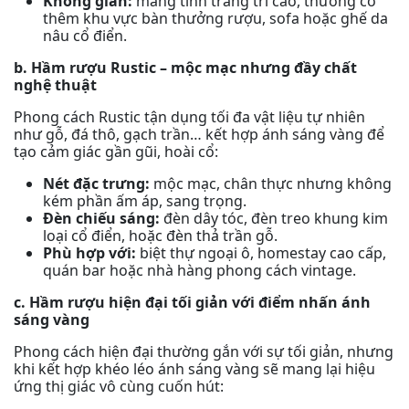
Không gian:
mang tính trang trí cao, thường có
thêm khu vực bàn thưởng rượu, sofa hoặc ghế da
nâu cổ điển.
b. Hầm rượu Rustic – mộc mạc nhưng đầy chất
nghệ thuật
Phong cách Rustic tận dụng tối đa vật liệu tự nhiên
như gỗ, đá thô, gạch trần… kết hợp ánh sáng vàng để
tạo cảm giác gần gũi, hoài cổ:
Nét đặc trưng:
mộc mạc, chân thực nhưng không
kém phần ấm áp, sang trọng.
Đèn chiếu sáng:
đèn dây tóc, đèn treo khung kim
loại cổ điển, hoặc đèn thả trần gỗ.
Phù hợp với:
biệt thự ngoại ô, homestay cao cấp,
quán bar hoặc nhà hàng phong cách vintage.
c. Hầm rượu hiện đại tối giản với điểm nhấn ánh
sáng vàng
Phong cách hiện đại thường gắn với sự tối giản, nhưng
khi kết hợp khéo léo ánh sáng vàng sẽ mang lại hiệu
ứng thị giác vô cùng cuốn hút: