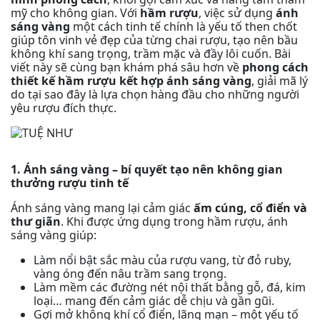
mỹ cho không gian. Với
hầm rượu
, việc sử dụng
ánh
sáng vàng
một cách tinh tế chính là yếu tố then chốt
giúp tôn vinh vẻ đẹp của từng chai rượu, tạo nên bầu
không khí sang trọng, trầm mặc và đầy lôi cuốn. Bài
viết này sẽ cùng bạn khám phá sâu hơn về
phong cách
thiết kế hầm rượu kết hợp ánh sáng vàng
, giải mã lý
do tại sao đây là lựa chọn hàng đầu cho những người
yêu rượu đích thực.
1. Ánh sáng vàng – bí quyết tạo nên không gian
thưởng rượu tinh tế
Ánh sáng vàng mang lại cảm giác
ấm cúng, cổ điển và
thư giãn
. Khi được ứng dụng trong hầm rượu, ánh
sáng vàng giúp:
Làm nổi bật sắc màu của rượu vang, từ đỏ ruby,
vàng óng đến nâu trầm sang trọng.
Làm mềm các đường nét nội thất bằng gỗ, đá, kim
loại… mang đến cảm giác dễ chịu và gần gũi.
Gợi mở không khí cổ điển, lãng mạn – một yếu tố