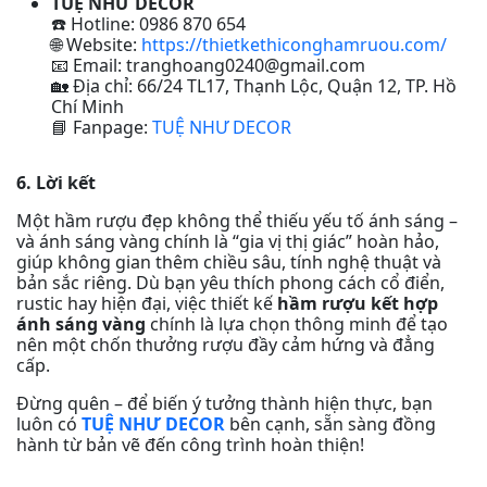
TUỆ NHƯ DECOR
Hotline: 0986 870 654
☎️
Website:
https://thietkethiconghamruou.com/
🌐
Email: tranghoang0240@gmail.com
📧
Địa chỉ: 66/24 TL17, Thạnh Lộc, Quận 12, TP. Hồ
🏡
Chí Minh
Fanpage:
TUỆ NHƯ DECOR
📘
6. Lời kết
Một hầm rượu đẹp không thể thiếu yếu tố ánh sáng –
và ánh sáng vàng chính là “gia vị thị giác” hoàn hảo,
giúp không gian thêm chiều sâu, tính nghệ thuật và
bản sắc riêng. Dù bạn yêu thích phong cách cổ điển,
rustic hay hiện đại, việc thiết kế
hầm rượu kết hợp
ánh sáng vàng
chính là lựa chọn thông minh để tạo
nên một chốn thưởng rượu đầy cảm hứng và đẳng
cấp.
Đừng quên – để biến ý tưởng thành hiện thực, bạn
luôn có
TUỆ NHƯ DECOR
bên cạnh, sẵn sàng đồng
hành từ bản vẽ đến công trình hoàn thiện!