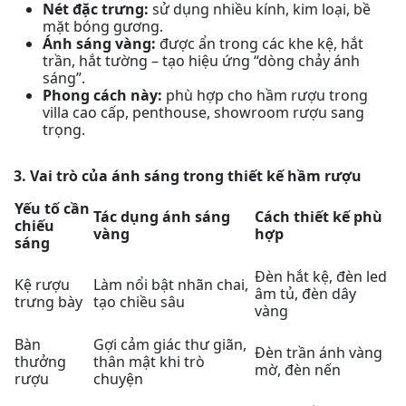
Nét đặc trưng:
sử dụng nhiều kính, kim loại, bề
mặt bóng gương.
Ánh sáng vàng:
được ẩn trong các khe kệ, hắt
trần, hắt tường – tạo hiệu ứng “dòng chảy ánh
sáng”.
Phong cách này:
phù hợp cho hầm rượu trong
villa cao cấp, penthouse, showroom rượu sang
trọng.
3. Vai trò của ánh sáng trong thiết kế hầm rượu
Yếu tố cần
Tác dụng ánh sáng
Cách thiết kế phù
chiếu
vàng
hợp
sáng
Đèn hắt kệ, đèn led
Kệ rượu
Làm nổi bật nhãn chai,
âm tủ, đèn dây
trưng bày
tạo chiều sâu
vàng
Bàn
Gợi cảm giác thư giãn,
Đèn trần ánh vàng
thưởng
thân mật khi trò
mờ, đèn nến
rượu
chuyện