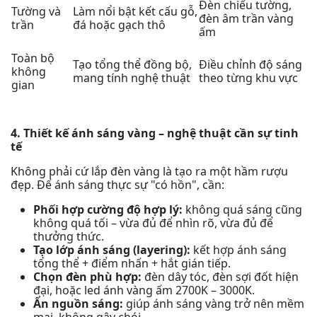
Đèn chiếu tường,
Tường và
Làm nổi bật kết cấu gỗ,
đèn âm trần vàng
trần
đá hoặc gạch thô
ấm
Toàn bộ
Tạo tổng thể đồng bộ,
Điều chỉnh độ sáng
không
mang tính nghệ thuật
theo từng khu vực
gian
4. Thiết kế ánh sáng vàng – nghệ thuật cần sự tinh
tế
Không phải cứ lắp đèn vàng là tạo ra một hầm rượu
đẹp. Để ánh sáng thực sự "có hồn", cần:
Phối hợp cường độ hợp lý:
không quá sáng cũng
không quá tối – vừa đủ để nhìn rõ, vừa đủ để
thưởng thức.
Tạo lớp ánh sáng (layering):
kết hợp ánh sáng
tổng thể + điểm nhấn + hắt gián tiếp.
Chọn đèn phù hợp:
đèn dây tóc, đèn sợi đốt hiện
đại, hoặc led ánh vàng ấm 2700K – 3000K.
Ẩn nguồn sáng:
giúp ánh sáng vàng trở nên mềm