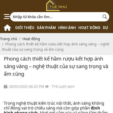
GIỚI THIỆU
SẢN PHẨM
HÌNH ẢNH
HOẠT ĐỘNG
DỰ Á
Trang chủ
Hoạt động
Phong cách thiết kế hầm rượu kết hợp ánh sáng vàng – nghệ
thuật của sự sang trọng và ấm cúng
Phong cách thiết kế hầm rượu kết hợp ánh
sáng vàng – nghệ thuật của sự sang trọng và
ấm cúng
20/05/2025 06:22 PM
774 Lượt xem
Trong nghệ thuật kiến trúc nội thất, ánh sáng không
chỉ đóng vai trò chiếu sáng mà còn góp phần
định
hình phong cách
, khơi gợi cảm xúc và nâng tầm thẩm