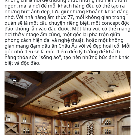
Không chỉ là nơi để thưởng thức những món ăn thơm
ngon, mà là nơi để mỗi khách hàng đều có thể tạo ra
những bức ảnh đẹp, lưu giữ những khoảnh khắc đáng
nhớ. Với nhà hàng ẩm thực 77, mỗi không gian trong
quán sẽ là một câu chuyện riêng biệt, một concept độc
đáo không lẫn vào đâu được. Một khu vực có thể mang
hơi thở vintage ấm cúng, một góc lại pha trộn giữa
phong cách hiện đại và nghệ thuật, hoặc một không
gian mang đậm dấu ấn Châu Âu với vẻ đẹp hoài cổ. Mỗi
góc nhỏ đều sẽ là một điểm đến lý tưởng để khách
hàng thỏa sức "sống ảo", tạo nên những bức ảnh khác
biệt và độc đáo.