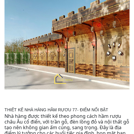
THIẾT KẾ NHÀ HÀNG HẦM RỰƠU 77- ĐIỂM NỔI BẬT
Nhà hàng được thiết kế theo phong cách hầm rượu
châu Âu cổ điển, với trần gỗ, đèn lồng đỏ và nội thất gỗ
tạo nên không gian ấm cúng, sang trọng. Đây là địa
điểm lý tưởng cho các buổi tiệc gia đình, họp mặt bạn