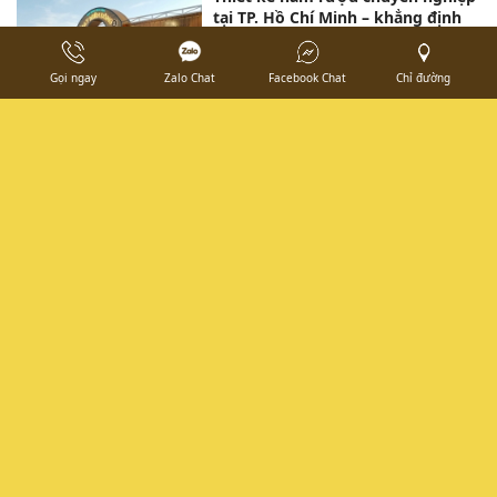
tại TP. Hồ Chí Minh – khẳng định
đẳng cấp từ đam mê
Gọi ngay
Zalo Chat
Facebook Chat
Chỉ đường
TƯ VẤN THIẾT KẾ HẦM RƯỢU ĐỂ
TỐI ƯU HÓA KHÔNG GIAN LƯU
TRỮ RƯỢU CAO CẤP
Thi Công Hầm Rượu Chuyên
Nghiệp, Đẳng Cấp Cùng Tuệ Như
THI CÔNG HẦM RƯỢU ĐẲNG CẤP