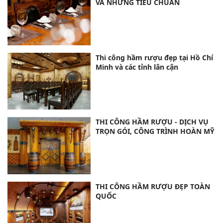
VÀ NHỮNG TIÊU CHUẨN
Thi công hầm rượu đẹp tại Hồ Chí
Minh và các tỉnh lân cận
THI CÔNG HẦM RƯỢU - DỊCH VỤ
TRỌN GÓI, CÔNG TRÌNH HOÀN MỸ
THI CÔNG HẦM RƯỢU ĐẸP TOÀN
QUỐC