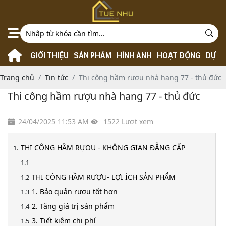
GIỚI THIỆU
SẢN PHẨM
HÌNH ẢNH
HOẠT ĐỘNG
DỰ Á
Trang chủ
Tin tức
Thi công hầm rượu nhà hang 77 - thủ đức
Thi công hầm rượu nhà hang 77 - thủ đức
24/04/2025 11:53 AM
1522 Lượt xem
THI CÔNG HẦM RỰOU - KHÔNG GIAN ĐẲNG CẤP
THI CÔNG HẦM RƯỢU- LỢI ÍCH SẢN PHẨM
1. Bảo quản rượu tốt hơn
2. Tăng giá trị sản phẩm
3. Tiết kiệm chi phí