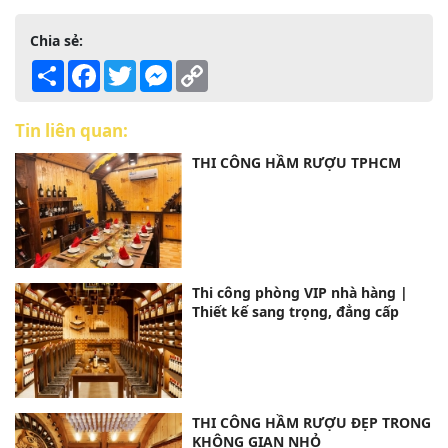
Chia sẻ:
Share
Facebook
Twitter
Messenger
Copy
Link
Tin liên quan:
THI CÔNG HẦM RƯỢU TPHCM
Thi công phòng VIP nhà hàng |
Thiết kế sang trọng, đẳng cấp
THI CÔNG HẦM RƯỢU ĐẸP TRONG
KHÔNG GIAN NHỎ