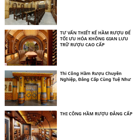
TƯ VẤN THIẾT KẾ HẦM RƯỢU ĐỂ
TỐI ƯU HÓA KHÔNG GIAN LƯU
TRỮ RƯỢU CAO CẤP
Thi Công Hầm Rượu Chuyên
Nghiệp, Đẳng Cấp Cùng Tuệ Như
THI CÔNG HẦM RƯỢU ĐẲNG CẤP