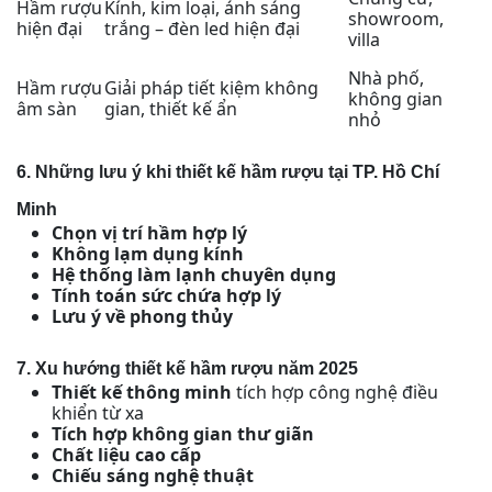
Hầm rượu
Kính, kim loại, ánh sáng
showroom,
hiện đại
trắng – đèn led hiện đại
villa
Nhà phố,
Hầm rượu
Giải pháp tiết kiệm không
không gian
âm sàn
gian, thiết kế ẩn
nhỏ
6. Những lưu ý khi thiết kế hầm rượu tại TP. Hồ Chí
Minh
Chọn vị trí hầm hợp lý
Không lạm dụng kính
Hệ thống làm lạnh chuyên dụng
Tính toán sức chứa hợp lý
Lưu ý về phong thủy
7. Xu hướng thiết kế hầm rượu năm 2025
Thiết kế thông minh
tích hợp công nghệ điều
khiển từ xa
Tích hợp không gian thư giãn
Chất liệu cao cấp
Chiếu sáng nghệ thuật