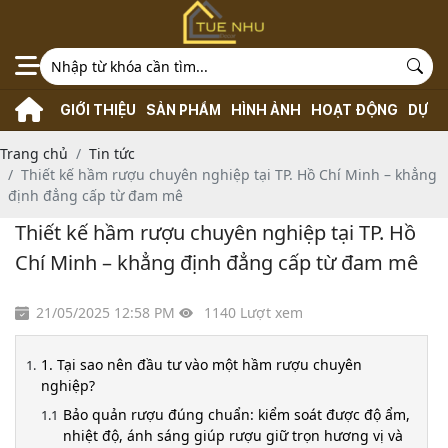
GIỚI THIỆU
SẢN PHẨM
HÌNH ẢNH
HOẠT ĐỘNG
DỰ Á
Trang chủ
Tin tức
Thiết kế hầm rượu chuyên nghiệp tại TP. Hồ Chí Minh – khẳng
định đẳng cấp từ đam mê
Thiết kế hầm rượu chuyên nghiệp tại TP. Hồ
Chí Minh – khẳng định đẳng cấp từ đam mê
21/05/2025 12:58 PM
1140 Lượt xem
1. Tại sao nên đầu tư vào một hầm rượu chuyên
nghiệp?
Bảo quản rượu đúng chuẩn: kiểm soát được độ ẩm,
nhiệt độ, ánh sáng giúp rượu giữ trọn hương vị và