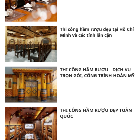
Thi công hầm rượu đẹp tại Hồ Chí
Minh và các tỉnh lân cận
THI CÔNG HẦM RƯỢU - DỊCH VỤ
TRỌN GÓI, CÔNG TRÌNH HOÀN MỸ
THI CÔNG HẦM RƯỢU ĐẸP TOÀN
QUỐC