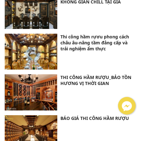
KHÔNG GIAN CHILL TẠI GIA
Thi công hầm rựơu phong cách
châu âu-nâng tầm đẳng cấp và
trải nghiệm ẩm thực
THI CÔNG HẦM RƯỢU_BẢO TỒN
HƯƠNG VỊ THỜI GIAN
BÁO GIÁ THI CÔNG HẦM RƯỢU