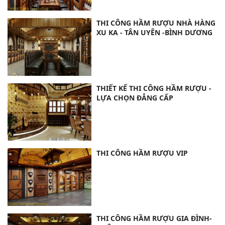
THI CÔNG HẦM RƯỢU NHÀ HÀNG
XU KA - TÂN UYÊN -BÌNH DƯƠNG
THIẾT KẾ THI CÔNG HẦM RƯỢU -
LỰA CHỌN ĐẲNG CẤP
THI CÔNG HẦM RƯỢU VIP
THI CÔNG HẦM RƯỢU GIA ĐÌNH-