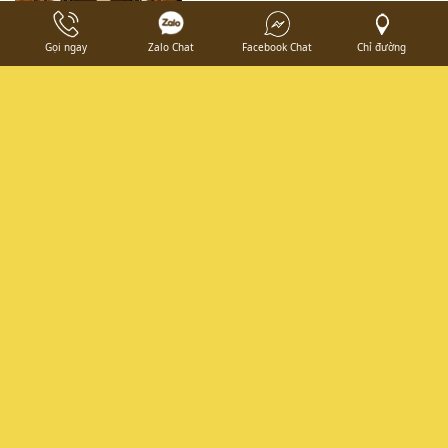
Gọi ngay
Zalo Chat
Facebook Chat
Chỉ đường
TUỆ NHƯ DECOR
66/24 TL17 , Thạnh Lộc, Quận 12, Thành phố Hồ Chí Minh,
Việt Nam
0986 870 654
tranghoang0240@gmail.com
thietkethiconghamruou.com / thiconghamruouhcm.com
FANPAGE