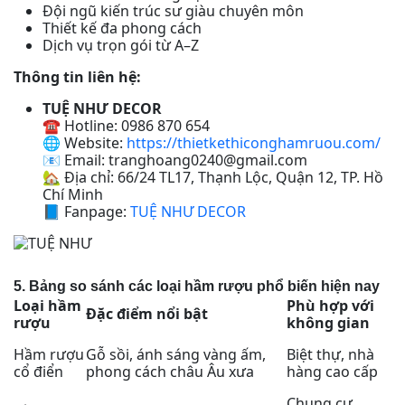
Đội ngũ kiến trúc sư giàu chuyên môn
Thiết kế đa phong cách
Dịch vụ trọn gói từ A–Z
Thông tin liên hệ:
TUỆ NHƯ DECOR
☎️ Hotline: 0986 870 654
🌐 Website:
https://thietkethiconghamruou.com/
📧 Email: tranghoang0240@gmail.com
🏡 Địa chỉ: 66/24 TL17, Thạnh Lộc, Quận 12, TP. Hồ
Chí Minh
📘 Fanpage:
TUỆ NHƯ DECOR
5. Bảng so sánh các loại hầm rượu phổ biến hiện nay
Loại hầm
Phù hợp với
Đặc điểm nổi bật
rượu
không gian
Hầm rượu
Gỗ sồi, ánh sáng vàng ấm,
Biệt thự, nhà
cổ điển
phong cách châu Âu xưa
hàng cao cấp
Chung cư,