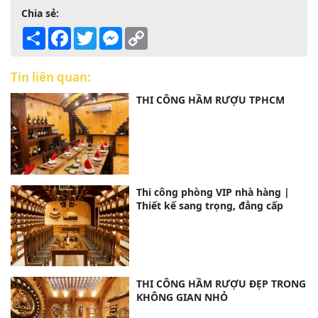
Chia sẻ:
Share
Facebook
Twitter
Messenger
Copy
Link
Tin liên quan:
THI CÔNG HẦM RƯỢU TPHCM
Thi công phòng VIP nhà hàng |
Thiết kế sang trọng, đẳng cấp
THI CÔNG HẦM RƯỢU ĐẸP TRONG
KHÔNG GIAN NHỎ