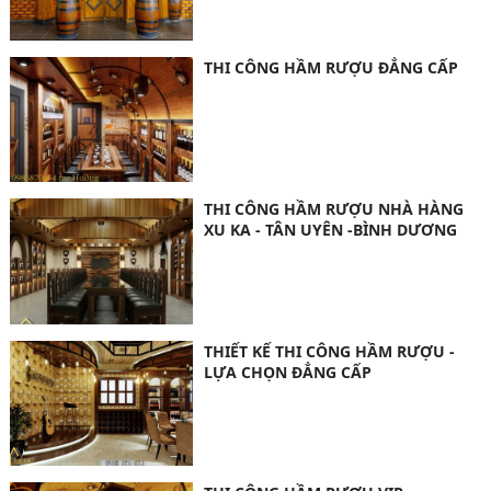
THI CÔNG HẦM RƯỢU ĐẲNG CẤP
THI CÔNG HẦM RƯỢU NHÀ HÀNG
XU KA - TÂN UYÊN -BÌNH DƯƠNG
THIẾT KẾ THI CÔNG HẦM RƯỢU -
LỰA CHỌN ĐẲNG CẤP