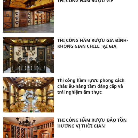
THI CÔNG HẦM RƯỢU VIP
THI CÔNG HẦM RƯỢU GIA ĐÌNH-
KHÔNG GIAN CHILL TẠI GIA
Thi công hầm rựơu phong cách
châu âu-nâng tầm đẳng cấp và
trải nghiệm ẩm thực
THI CÔNG HẦM RƯỢU_BẢO TỒN
HƯƠNG VỊ THỜI GIAN