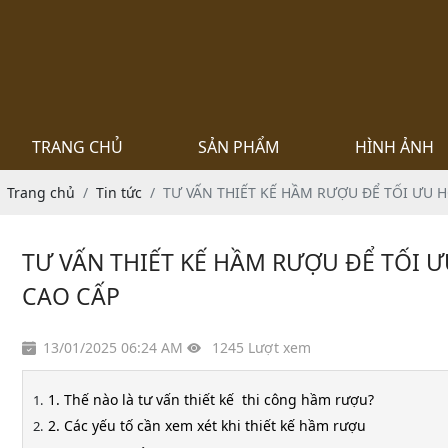
TRANG CHỦ
SẢN PHẨM
HÌNH ẢNH
Trang chủ
Tin tức
TƯ VẤN THIẾT KẾ HẦM RƯỢU ĐỂ TỐI ƯU 
TƯ VẤN THIẾT KẾ HẦM RƯỢU ĐỂ TỐI 
CAO CẤP
13/01/2025 06:24 AM
1245 Lượt xem
1. Thế nào là tư vấn thiết kế thi công hầm rượu?
2. Các yếu tố cần xem xét khi thiết kế hầm rượu