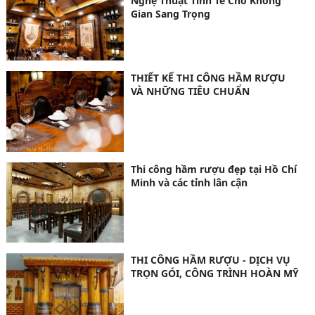
Nghệ Thuật Tinh Tế Cho Không
Gian Sang Trọng
THIẾT KẾ THI CÔNG HẦM RƯỢU
VÀ NHỮNG TIÊU CHUẨN
Thi công hầm rượu đẹp tại Hồ Chí
Minh và các tỉnh lân cận
THI CÔNG HẦM RƯỢU - DỊCH VỤ
TRỌN GÓI, CÔNG TRÌNH HOÀN MỸ