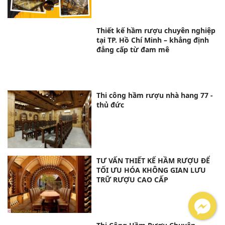
Hầm Rượu Acoustic
THI CÔNG HÂM RƯỢU NHÀ HÀNG
TIKTOK- CẦN THƠ
Chi phí làm hầm rượu là bao
nhiêu?
Thiết kế hầm rượu chuyên nghiệp
tại TP. Hồ Chí Minh – khẳng định
đẳng cấp từ đam mê