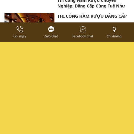
Thi công hầm rượu nhà hang 77 -
thủ đức
Gọi ngay
Zalo Chat
Facebook Chat
Chỉ đường
TƯ VẤN THIẾT KẾ HẦM RƯỢU ĐỂ
TỐI ƯU HÓA KHÔNG GIAN LƯU
TRỮ RƯỢU CAO CẤP
Thi Công Hầm Rượu Chuyên
Nghiệp, Đẳng Cấp Cùng Tuệ Như