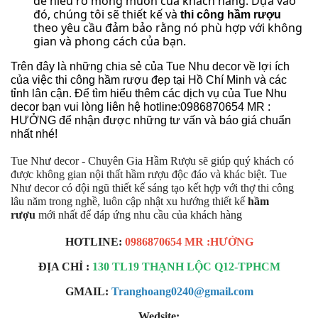
để hiểu rõ mong muốn của khách hàng. Dựa vào
đó, chúng tôi sẽ thiết kế và
thi công hầm rượu
theo yêu cầu đảm bảo rằng nó phù hợp với không
gian và phong cách của bạn.
Trên đây là những chia sẻ của Tue Nhu decor về lợi ích
của việc thi công hầm rượu đẹp tại Hồ Chí Minh và các
tỉnh lân cận. Để tìm hiểu thêm các dịch vụ của Tue Nhu
decor bạn vui lòng liên hệ hotline:0986870654 MR :
HƯỞNG để nhận được những tư vấn và báo giá chuẩn
nhất nhé!
Tue Như decor - Chuyên Gia Hầm Rượu sẽ giúp quý khách có
được không gian nội thất hầm rượu độc đáo và khác biệt. Tue
Như decor có đội ngũ thiết kế sáng tạo kết hợp với thợ thi công
lâu năm trong nghề, luôn cập nhật xu hướng thiết kế
hầm
rượu
mới nhất để đáp ứng nhu cầu của khách hàng
HOTLINE:
0986870654 MR :HƯỞNG
ĐỊA CHỈ :
130 TL19 THẠNH LỘC Q12-TPHCM
GMAIL:
Tranghoang0240@gmail.com
Wedsite: