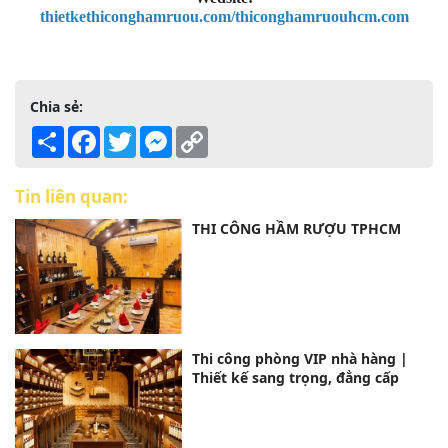
thietkethiconghamruou.com/thiconghamruouhcm.com
Chia sẻ:
Share
Facebook
Twitter
Messenger
Copy
Link
Tin liên quan:
THI CÔNG HẦM RƯỢU TPHCM
Thi công phòng VIP nhà hàng |
Thiết kế sang trọng, đẳng cấp