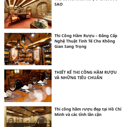
công ty thiết kế và thi công hầm
rượu uy tín
tuenhu decor
THI CÔNG HẦM RƯỢU CHUẨN 5
SAO
Thi Công Hầm Rượu – Đẳng Cấp
Nghệ Thuật Tinh Tế Cho Không
Gian Sang Trọng