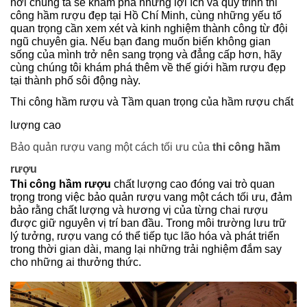
nơi chúng ta sẽ khám phá những lợi ích và quy trình thi
công hầm rượu đẹp tại Hồ Chí Minh, cùng những yếu tố
quan trọng cần xem xét và kinh nghiệm thành công từ đội
ngũ chuyên gia. Nếu bạn đang muốn biến không gian
sống của mình trở nên sang trọng và đẳng cấp hơn, hãy
cùng chúng tôi khám phá thêm về thế giới hầm rượu đẹp
tại thành phố sôi động này.
Thi công hầm rượu và Tầm quan trọng của hầm rượu chất
lượng cao
Bảo quản rượu vang một cách tối ưu của
thi công hầm
rượu
Thi công hầm rượu
chất lượng cao đóng vai trò quan
trọng trong việc bảo quản rượu vang một cách tối ưu, đảm
bảo rằng chất lượng và hương vị của từng chai rượu
được giữ nguyên vị trí ban đầu. Trong môi trường lưu trữ
lý tưởng, rượu vang có thể tiếp tục lão hóa và phát triển
trong thời gian dài, mang lại những trải nghiệm đắm say
cho những ai thưởng thức.