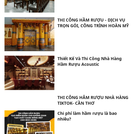
THIẾT KẾ THI CÔNG HẦM RƯỢU
VÀ NHỮNG TIÊU CHUẨN
Thi công hầm rượu đẹp tại Hồ Chí
Minh và các tỉnh lân cận
THI CÔNG HẦM RƯỢU - DỊCH VỤ
TRỌN GÓI, CÔNG TRÌNH HOÀN MỸ
Thiết Kế Và Thi Công Nhà Hàng