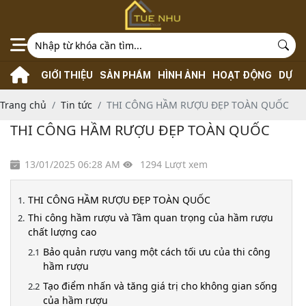
GIỚI THIỆU
SẢN PHẨM
HÌNH ẢNH
HOẠT ĐỘNG
DỰ Á
Trang chủ
Tin tức
THI CÔNG HẦM RƯỢU ĐẸP TOÀN QUỐC
THI CÔNG HẦM RƯỢU ĐẸP TOÀN QUỐC
13/01/2025 06:28 AM
1294 Lượt xem
THI CÔNG HẦM RƯỢU ĐẸP TOÀN QUỐC
Thi công hầm rượu và Tầm quan trọng của hầm rượu
chất lượng cao
Bảo quản rượu vang một cách tối ưu của thi công
hầm rượu
Tạo điểm nhấn và tăng giá trị cho không gian sống
của hầm rượu