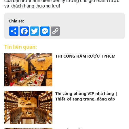
của bạn trở thành điểm đến lý tưởng cho giới sành rượu
và khách hàng thượng lưu!
Chia sẻ:
Share
Facebook
Twitter
Messenger
Copy
Link
Tin liên quan:
THI CÔNG HẦM RƯỢU TPHCM
Thi công phòng VIP nhà hàng |
Thiết kế sang trọng, đẳng cấp