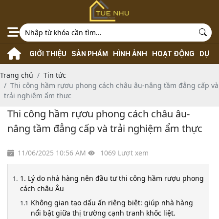
GIỚI THIỆU
SẢN PHẨM
HÌNH ẢNH
HOẠT ĐỘNG
DỰ Á
Trang chủ
Tin tức
Thi công hầm rựơu phong cách châu âu-nâng tầm đẳng cấp và
trải nghiệm ẩm thực
Thi công hầm rựơu phong cách châu âu-
nâng tầm đẳng cấp và trải nghiệm ẩm thực
11/06/2025 10:56 AM
1069 Lượt xem
1. Lý do nhà hàng nên đầu tư thi công hầm rượu phong
cách châu Âu
Không gian tạo dấu ấn riêng biệt: giúp nhà hàng
nổi bật giữa thị trường cạnh tranh khốc liệt.