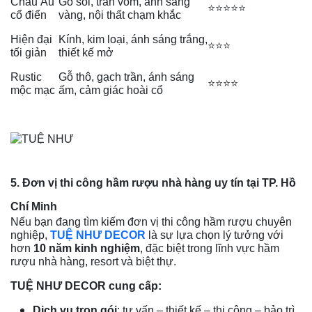
Châu Âu
Gỗ sồi, trần vòm, ánh sáng
⭐⭐⭐⭐⭐
cổ điển
vàng, nội thất chạm khắc
Hiện đại
Kính, kim loại, ánh sáng trắng,
⭐⭐⭐
tối giản
thiết kế mở
Rustic
Gỗ thô, gạch trần, ánh sáng
⭐⭐⭐⭐
mộc mạc
ấm, cảm giác hoài cổ
5. Đơn vị thi công hầm rượu nhà hàng uy tín tại TP. Hồ
Chí Minh
Nếu bạn đang tìm kiếm đơn vị thi công hầm rượu chuyên
nghiệp,
TUỆ NHƯ DECOR
là sự lựa chọn lý tưởng với
hơn
10 năm kinh nghiệm
, đặc biệt trong lĩnh vực hầm
rượu nhà hàng, resort và biệt thự.
TUỆ NHƯ DECOR cung cấp:
Dịch vụ trọn gói
: tư vấn – thiết kế – thi công – bảo trì.