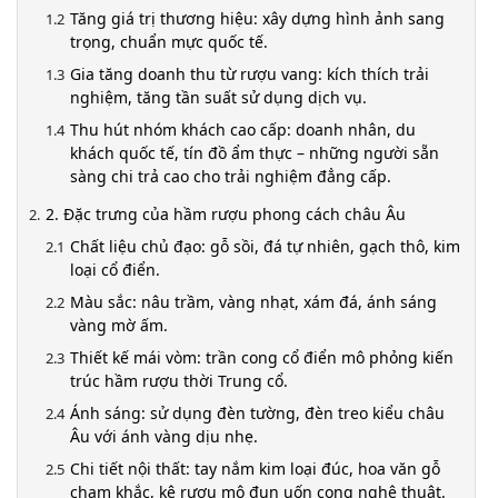
Tăng giá trị thương hiệu: xây dựng hình ảnh sang
trọng, chuẩn mực quốc tế.
Gia tăng doanh thu từ rượu vang: kích thích trải
nghiệm, tăng tần suất sử dụng dịch vụ.
Thu hút nhóm khách cao cấp: doanh nhân, du
khách quốc tế, tín đồ ẩm thực – những người sẵn
sàng chi trả cao cho trải nghiệm đẳng cấp.
2. Đặc trưng của hầm rượu phong cách châu Âu
Chất liệu chủ đạo: gỗ sồi, đá tự nhiên, gạch thô, kim
loại cổ điển.
Màu sắc: nâu trầm, vàng nhạt, xám đá, ánh sáng
vàng mờ ấm.
Thiết kế mái vòm: trần cong cổ điển mô phỏng kiến
trúc hầm rượu thời Trung cổ.
Ánh sáng: sử dụng đèn tường, đèn treo kiểu châu
Âu với ánh vàng dịu nhẹ.
Chi tiết nội thất: tay nắm kim loại đúc, hoa văn gỗ
chạm khắc, kệ rượu mô đun uốn cong nghệ thuật.