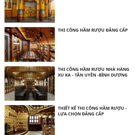
THI CÔNG HẦM RƯỢU ĐẲNG CẤP
THI CÔNG HẦM RƯỢU NHÀ HÀNG
XU KA - TÂN UYÊN -BÌNH DƯƠNG
THIẾT KẾ THI CÔNG HẦM RƯỢU -
LỰA CHỌN ĐẲNG CẤP