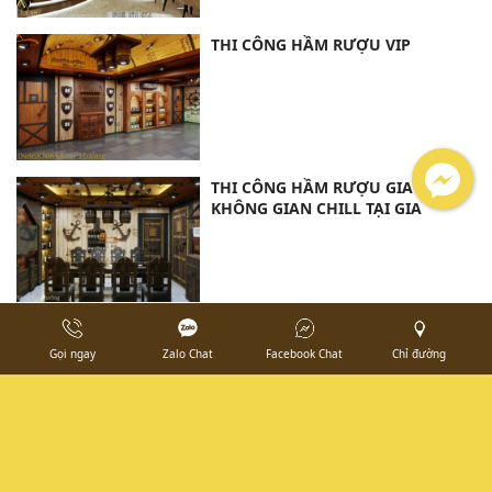
THI CÔNG HẦM RƯỢU VIP
THI CÔNG HẦM RƯỢU GIA ĐÌNH-
KHÔNG GIAN CHILL TẠI GIA
THI CÔNG HẦM RƯỢU_BẢO TỒN
HƯƠNG VỊ THỜI GIAN
Gọi ngay
Zalo Chat
Facebook Chat
Chỉ đường
BÁO GIÁ THI CÔNG HẦM RƯỢU