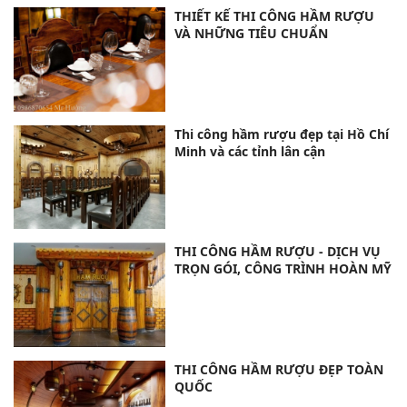
THIẾT KẾ THI CÔNG HẦM RƯỢU
VÀ NHỮNG TIÊU CHUẨN
Thi công hầm rượu đẹp tại Hồ Chí
Minh và các tỉnh lân cận
THI CÔNG HẦM RƯỢU - DỊCH VỤ
TRỌN GÓI, CÔNG TRÌNH HOÀN MỸ
THI CÔNG HẦM RƯỢU ĐẸP TOÀN
QUỐC