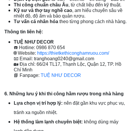
Thi công chuẩn châu Âu
, từ chất liệu đến kỹ thuật.
Kỹ sư và thợ tay nghề cao
, am hiểu chuyên sâu về
nhiệt độ, độ ẩm và bảo quản rượu.
Tư vấn cá nhân hóa
theo từng phong cách nhà hàng.
Thông tin liên hệ:
TUỆ NHƯ DECOR
☎️ Hotline: 0986 870 654
🌐 Website:
https://thietkethiconghamruou.com/
📧 Email: tranghoang0240@gmail.com
🏡 Địa chỉ: 66/24 TL17, Thạnh Lộc, Quận 12, TP. Hồ
Chí Minh
📘 Fanpage:
TUỆ NHƯ DECOR
6. Những lưu ý khi thi công hầm rượu trong nhà hàng
Lựa chọn vị trí hợp lý:
nên đặt gần khu vực phục vụ,
tránh xa nguồn nhiệt.
Hệ thống làm lạnh chuyên biệt:
không dùng máy